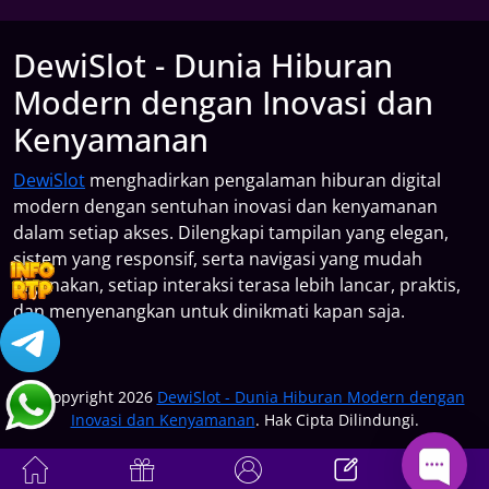
DewiSlot - Dunia Hiburan
Modern dengan Inovasi dan
Kenyamanan
DewiSlot
menghadirkan pengalaman hiburan digital
modern dengan sentuhan inovasi dan kenyamanan
dalam setiap akses. Dilengkapi tampilan yang elegan,
sistem yang responsif, serta navigasi yang mudah
digunakan, setiap interaksi terasa lebih lancar, praktis,
dan menyenangkan untuk dinikmati kapan saja.
© Copyright 2026
DewiSlot - Dunia Hiburan Modern dengan
Inovasi dan Kenyamanan
. Hak Cipta Dilindungi.