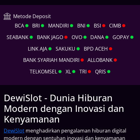
Metode Deposit
BCA
BRI
MANDIRI
BNI
BSI
CIMB
SEABANK
BANK JAGO
OVO
DANA
GOPAY
LINK AJA
SAKUKU
BPD ACEH
BANK SYARIAH MANDIRI
ALLOBANK
TELKOMSEL
XL
TRI
QRIS
DewiSlot - Dunia Hiburan
Modern dengan Inovasi dan
Kenyamanan
DewiSlot
menghadirkan pengalaman hiburan digital
modern dengan sentuhan inovasi dan kenyamanan