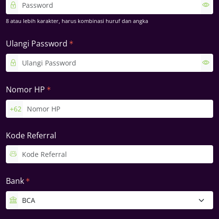
8 atau lebih karakter, harus kombinasi huruf dan angka
Ulangi Password
Nomor HP
+62
Kode Referral
Bank