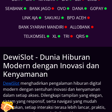
SEABANK
BANK JAGO
OVO
DANA
GOPAY
LINK AJA
SAKUKU
BPD ACEH
BANK SYARIAH MANDIRI
ALLOBANK
TELKOMSEL
XL
TRI
QRIS
DewiSlot - Dunia Hiburan
Modern dengan Inovasi dan
Kenyamanan
DewiSlot
menghadirkan pengalaman hiburan digital
modern dengan sentuhan inovasi dan kenyamanan
dalam setiap akses. Dilengkapi tampilan yang elegan,
sistem yang responsif, serta navigasi yang mudah
digunakan, setiap interaksi terasa lebih lancar, praktis,