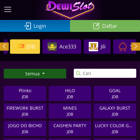
Login
Daftar
er
JDB
Ace333
Jili
Spa
Semua
Plinko
HILO
GOAL
JDB
JDB
JDB
FIREWORK BURST
MINES
GALAXY BURST
JDB
JDB
JDB
JOGO DO BICHO
CAISHEN PARTY
LUCKY COLOR GAME
JDB
JDB
JDB