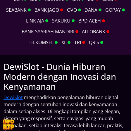
SEABANK
BANK JAGO
OVO
DANA
GOPAY
LINK AJA
SAKUKU
BPD ACEH
BANK SYARIAH MANDIRI
ALLOBANK
TELKOMSEL
XL
TRI
QRIS
DewiSlot - Dunia Hiburan
Modern dengan Inovasi dan
Kenyamanan
DewiSlot
menghadirkan pengalaman hiburan digital
modern dengan sentuhan inovasi dan kenyamanan
dalam setiap akses. Dilengkapi tampilan yang elegan,
sistem yang responsif, serta navigasi yang mudah
digunakan, setiap interaksi terasa lebih lancar, praktis,