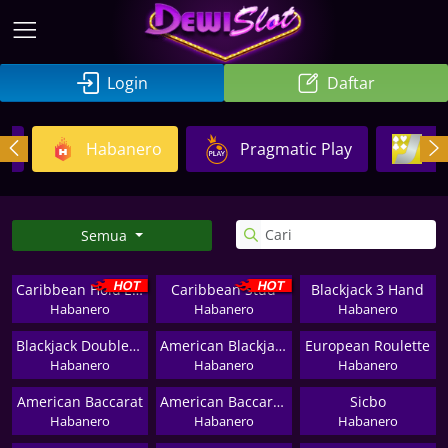
Login
Daftar
a
Habanero
Pragmatic Play
Jo
Semua
Caribbean Hold'Em
Caribbean Stud
Blackjack 3 Hand
Habanero
Habanero
Habanero
Blackjack Double Exposure 3 Hand
American Blackjack
European Roulette
Habanero
Habanero
Habanero
American Baccarat
American Baccarat Zero Commission
Sicbo
Habanero
Habanero
Habanero