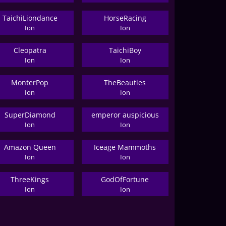
TaichiLiondance
HorseRacing
Ion
Ion
Cleopatra
TaichiBoy
Ion
Ion
MonterPop
TheBeauties
Ion
Ion
SuperDiamond
emperor auspicious
Ion
Ion
Amazon Queen
Iceage Mammoths
Ion
Ion
ThreeKings
GodOfFortune
Ion
Ion