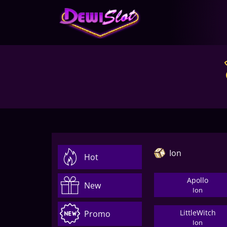
Ion
Hot
Apollo
New
Ion
LittleWitch
Promo
Ion