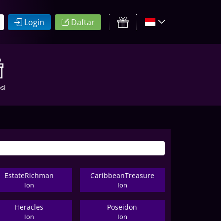
Login
Daftar
si
EstateRichman
CaribbeanTreasure
Ion
Ion
Heracles
Poseidon
Ion
Ion