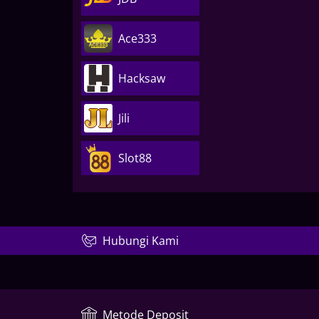
Ace333
Hacksaw
Jili
Slot88
Hubungi Kami
Metode Deposit