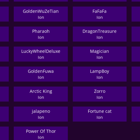
GoldenWuZeTian
FaFaFa
Ion
Ion
Pharaoh
DragonTreasure
Ion
Ion
LuckyWheelDeluxe
Magician
Ion
Ion
GoldenFuwa
LampBoy
Ion
Ion
Arctic King
Zorro
Ion
Ion
jalapeno
Fortune cat
Ion
Ion
Power Of Thor
Ion